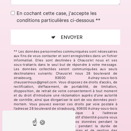
En cochant cette case, j'accepte les
conditions particulières ci-dessous **
ENVOYER
** Les données personnelles communiquées sont nécessaires
aux fins de vous contacter et sont enregistrées dans un fichier
informatisé. Elles sont destinées à Chauss'et nous et ses
sous-traitants dans le seul but de répondre à votre message.
Les données collectées seront communiquées aux seuls
destinataires suivants: Chauss'et nous 28 boulevard de
strasbourg, 93600 Aulnay-sous-bois
chaussetnous@gmail.com. Vous disposez de droits d’accès, de
rectification, d’effacement, de portabilité, de limitation,
d’opposition, de retrait de votre consentement à tout moment
et du droit d’introduire une réclamation auprès d’une autorité
de contrôle, ainsi que d’organiser le sort de vos données post-
mortem. Vous pouvez exercer ces droits par voie postale à
l'adresse 28 boulevard de strasbourg, 93600 Aulnay-sous-bois
ou par courrier électronique à l'adresse
chaussetnous@gmail.com. Un justificatif d'identité pourra vous
être demandé. Nous conservons vos données pendant la
période de prise de contact puis pendant la durée de
prescription légale aux fins probatoires et de gestion des