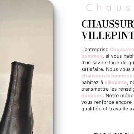
Chau
CHAUSSURES HOMMES À
VILLEPIN
L’entreprise
Chauss'et
hommes
, si vous hab
d’un savoir-faire de q
satisfaire. Nous vous
chaussures hommes
habitez à
villepinte
, 
transmettre les rense
hommes
. Notre métie
vous renforce encore p
qualifiée et travaille 