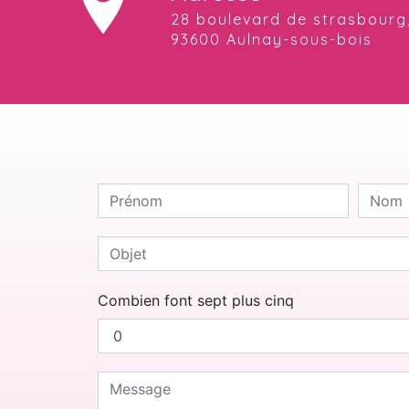
28 boulevard de strasbourg,
93600 Aulnay-sous-bois
Combien font sept plus cinq