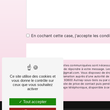
En cochant cette case, j'accepte les condi
** Les données personnelles communiquées sont nécessaires
traitants dans le seul but de répondre à votre message. 
sous-bois chaussetnous@gmail.com. Vous disposez de droits 
Ce site utilise des cookies et
droit d’introduire une réclamation auprès d’une autorité de
vous donne le contrôle sur
boulevard de strasbourg, 93600 Aulnay-sous-bois ou par co
données pendant la période de prise de contact puis pendant
ceux que vous souhaitez
d'opposition au démarchage téléphonique, disponible à ce
activer
Tout accepter