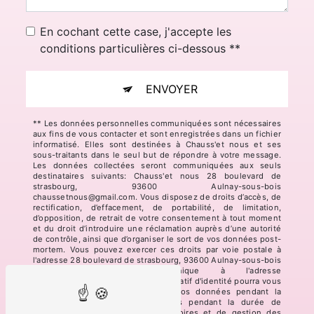
En cochant cette case, j'accepte les
conditions particulières ci-dessous **
ENVOYER
** Les données personnelles communiquées sont nécessaires
aux fins de vous contacter et sont enregistrées dans un fichier
informatisé. Elles sont destinées à Chauss'et nous et ses
sous-traitants dans le seul but de répondre à votre message.
Les données collectées seront communiquées aux seuls
destinataires suivants: Chauss'et nous 28 boulevard de
strasbourg, 93600 Aulnay-sous-bois
chaussetnous@gmail.com. Vous disposez de droits d’accès, de
rectification, d’effacement, de portabilité, de limitation,
d’opposition, de retrait de votre consentement à tout moment
et du droit d’introduire une réclamation auprès d’une autorité
de contrôle, ainsi que d’organiser le sort de vos données post-
mortem. Vous pouvez exercer ces droits par voie postale à
l'adresse 28 boulevard de strasbourg, 93600 Aulnay-sous-bois
ou par courrier électronique à l'adresse
chaussetnous@gmail.com. Un justificatif d'identité pourra vous
être demandé. Nous conservons vos données pendant la
période de prise de contact puis pendant la durée de
prescription légale aux fins probatoires et de gestion des