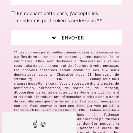
En cochant cette case, j'accepte les
conditions particulières ci-dessous **
ENVOYER
** Les données personnelles communiquées sont nécessaires
aux fins de vous contacter et sont enregistrées dans un fichier
informatisé. Elles sont destinées à Chauss'et nous et ses
sous-traitants dans le seul but de répondre à votre message.
Les données collectées seront communiquées aux seuls
destinataires suivants: Chauss'et nous 28 boulevard de
strasbourg, 93600 Aulnay-sous-bois
chaussetnous@gmail.com. Vous disposez de droits d’accès, de
rectification, d’effacement, de portabilité, de limitation,
d’opposition, de retrait de votre consentement à tout moment
et du droit d’introduire une réclamation auprès d’une autorité
de contrôle, ainsi que d’organiser le sort de vos données post-
mortem. Vous pouvez exercer ces droits par voie postale à
l'adresse 28 boulevard de strasbourg, 93600 Aulnay-sous-bois
ou par courrier électronique à l'adresse
chaussetnous@gmail.com. Un justificatif d'identité pourra vous
être demandé. Nous conservons vos données pendant la
période de prise de contact puis pendant la durée de
prescription légale aux fins probatoires et de gestion des