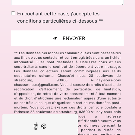
En cochant cette case, j'accepte les
conditions particulières ci-dessous **
ENVOYER
** Les données personnelles communiquées sont nécessaires
aux fins de vous contacter et sont enregistrées dans un fichier
informatisé. Elles sont destinées à Chauss'et nous et ses
sous-traitants dans le seul but de répondre à votre message.
Les données collectées seront communiquées aux seuls
destinataires suivants: Chauss'et nous 28 boulevard de
strasbourg, 93600 Aulnay-sous-bois
chaussetnous@gmail.com. Vous disposez de droits d’accès, de
rectification, d’effacement, de portabilité, de limitation,
d’opposition, de retrait de votre consentement à tout moment
et du droit d’introduire une réclamation auprès d’une autorité
de contrôle, ainsi que d’organiser le sort de vos données post-
mortem. Vous pouvez exercer ces droits par voie postale à
l'adresse 28 boulevard de strasbourg, 93600 Aulnay-sous-bois
ou par courrier électronique à l'adresse
chaussetnous@gmail.com. Un justificatif d'identité pourra vous
être demandé. Nous conservons vos données pendant la
période de prise de contact puis pendant la durée de
prescription légale aux fins probatoires et de gestion des